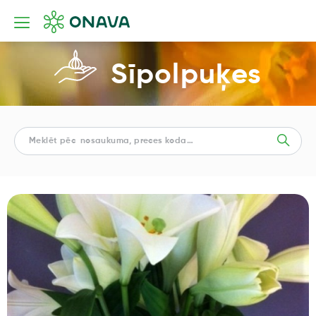
Sīpolpuķes