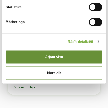
Statistika
Mārketings
Rādīt detalizēti
Atļaut visu
Noraidīt
Lilium LF Watch Up
Garziedu lilija