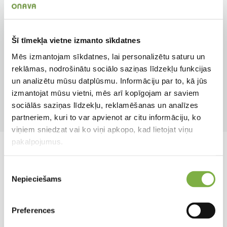
Zieda veids
Augstums
Vienkāršs
115 cm
Šī tīmekļa vietne izmanto sīkdatnes
Mēs izmantojam sīkdatnes, lai personalizētu saturu un
Auga tips
Pielietojums
reklāmas, nodrošinātu sociālo saziņas līdzekļu funkcijas
Sīpolpuķe
Dobēm
un analizētu mūsu datplūsmu. Informāciju par to, kā jūs
izmantojat mūsu vietni, mēs arī kopīgojam ar saviem
Produkta tips
sociālās saziņas līdzekļu, reklamēšanas un analīzes
Sīpolpuķe
partneriem, kuri to var apvienot ar citu informāciju, ko
viņiem sniedzat vai ko viņi apkopo, kad lietojat viņu
pakalpojumus.
Līdzīgi produkti
Piekrišanas
Nepieciešams
izvēle
Preferences