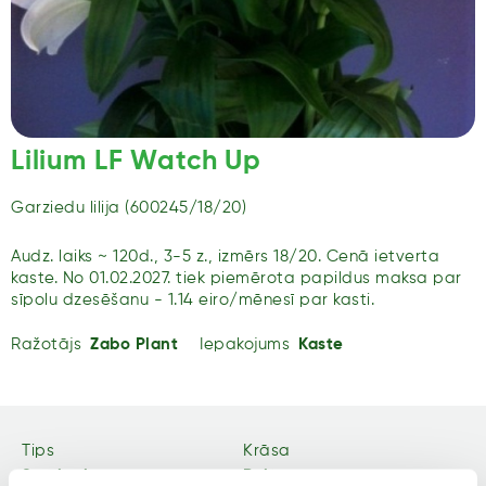
Lilium LF Watch Up
Garziedu lilija (600245/18/20)
Audz. laiks ~ 120d., 3-5 z., izmērs 18/20. Cenā ietverta
kaste. No 01.02.2027. tiek piemērota papildus maksa par
sīpolu dzesēšanu - 1.14 eiro/mēnesī par kasti.
Ražotājs
Zabo Plant
Iepakojums
Kaste
Tips
Krāsa
Sīpolpuķes
Balti