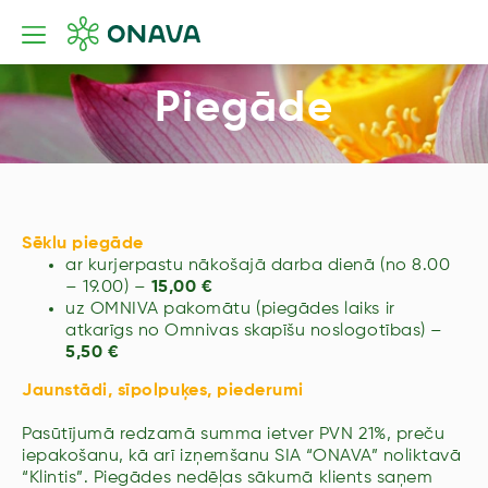
Piegāde
Sēklu piegāde
ar kurjerpastu nākošajā darba dienā (no 8.00
– 19.00) –
15,00 €
uz OMNIVA pakomātu (piegādes laiks ir
atkarīgs no Omnivas skapīšu noslogotības) –
5,50 €
Jaunstādi, sīpolpuķes, piederumi
Pasūtījumā redzamā summa ietver PVN 21%, preču
iepakošanu, kā arī izņemšanu SIA “ONAVA” noliktavā
“Klintis”. Piegādes nedēļas sākumā klients saņem