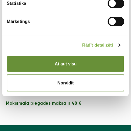
virs 100 km
Statistika
Mārketings
30,-
vairāk par 5 jaunstādu kasetēm vai 4 sīpolpuķu
Rādīt detalizēti
transporta kastēm
Atļaut visu
virs 100 km
Noraidīt
0,37 €/km
Maksimālā piegādes maksa ir 48 €