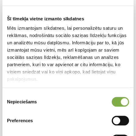
līdz 100 km
Šī tīmekļa vietne izmanto sīkdatnes
22,-
Mēs izmantojam sīkdatnes, lai personalizētu saturu un
reklāmas, nodrošinātu sociālo saziņas līdzekļu funkcijas
un analizētu mūsu datplūsmu. Informāciju par to, kā jūs
vairāk par 5 jaunstādu kasetēm vai 4 sīpolpuķu
izmantojat mūsu vietni, mēs arī kopīgojam ar saviem
transporta kastēm
sociālās saziņas līdzekļu, reklamēšanas un analīzes
partneriem, kuri to var apvienot ar citu informāciju, ko
līdz 100 km
viņiem sniedzat vai ko viņi apkopo, kad lietojat viņu
pakalpojumus.
27,-
Piekrišanas
Nepieciešams
izvēle
līdz 5 jaunstādu kasetēm vai 3 sīpolpuķu transporta
kastēm
Preferences