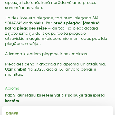
aptauju telefonā, kurā norāda vēlamo preces
saņemšanas veidu.
Ja tiek izvēlēta piegāde, tad preci piegādā SIA
“ONAVA” darbinieks.
Par preču piegādi jāmaksā
katrā piegādes reizē
– arī tad, ja piegādātāja
ziņoto izmaiņu dēļ tiek pārcelta piegāde
atsevišķiem augiem/piederumiem un rodas papildu
piegādes nedēļas.
A līmeņa klientiem piegāde ir bez maksas.
Piegādes cena ir atkarīga no apjoma un attāluma.
Uzmanību!
No 2025. gada 15. janvāra cenas ir
mainītas:
līdz 5 jaunstādu kasetēm vai 3 sīpolpuķu transporta
kastēm