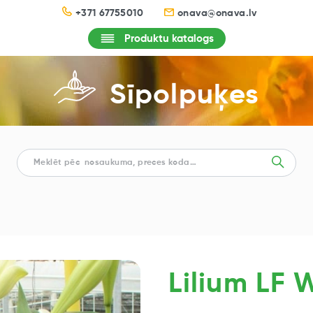
+371 67755010
onava@onava.lv
Produktu katalogs
Sīpolpuķes
Lilium LF 