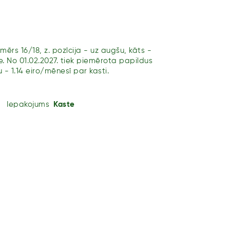
izmērs 16/18, z. pozīcija - uz augšu, kāts -
e. No 01.02.2027. tiek piemērota papildus
- 1.14 eiro/mēnesī par kasti.
Iepakojums
Kaste