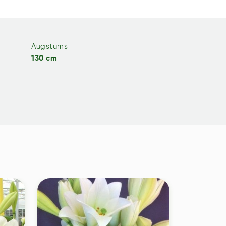
Augstums
130 cm