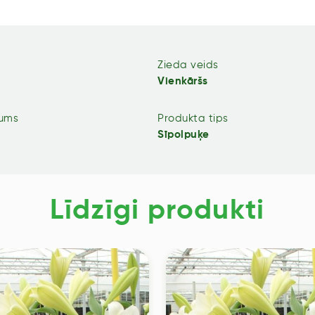
Zieda veids
Vienkāršs
jums
Produkta tips
Sīpolpuķe
Līdzīgi produkti