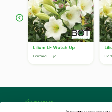
Up
Lilium LF Watch Up
Lil
Garziedu lilija
Garz