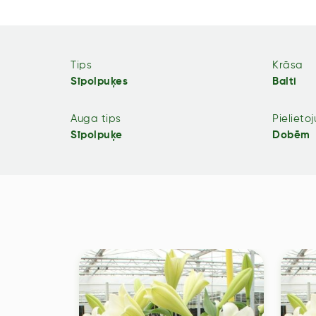
Tips
Krāsa
Sīpolpuķes
Balti
Auga tips
Pielieto
Sīpolpuķe
Dobēm