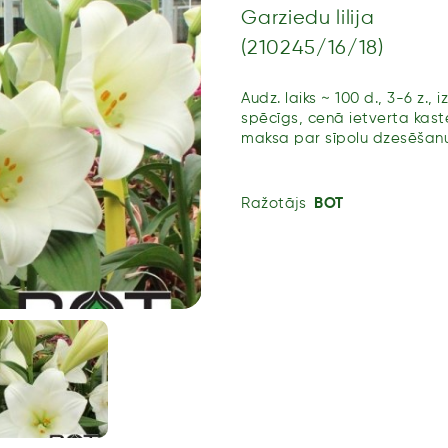
Garziedu lilija
(210245/16/18)
Audz. laiks ~ 100 d., 3-6 z., 
spēcīgs, cenā ietverta kast
maksa par sīpolu dzesēšanu 
Ražotājs
BOT