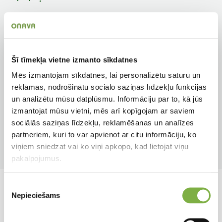
Dekoratīvais lapojums
Zieda veids
Jā
Puspildīts
Šī tīmekļa vietne izmanto sīkdatnes
Augstums
Auga tips
70 cm
Gumpuķe
Mēs izmantojam sīkdatnes, lai personalizētu saturu un
reklāmas, nodrošinātu sociālo saziņas līdzekļu funkcijas
un analizētu mūsu datplūsmu. Informāciju par to, kā jūs
Apgaismojums
Ziedēšanas mēneši
izmantojat mūsu vietni, mēs arī kopīgojam ar saviem
Saulainām vietām
Jūl, Aug, Sep, Okt
sociālās saziņas līdzekļu, reklamēšanas un analīzes
partneriem, kuri to var apvienot ar citu informāciju, ko
Produkta tips
viņiem sniedzat vai ko viņi apkopo, kad lietojat viņu
Sīpolpuķe
pakalpojumus.
Piekrišanas
Līdzīgi produkti
Nepieciešams
izvēle