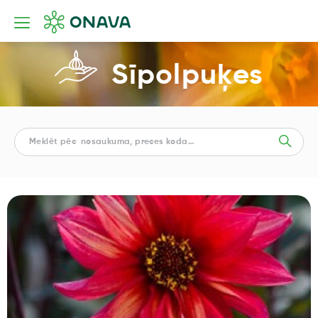
Sīpolpuķes