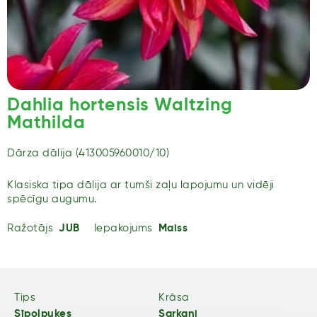
Dahlia hortensis Waltzing
Mathilda
Dārza dālija (413005960010/10)
Klasiska tipa dālija ar tumši zaļu lapojumu un vidēji
spēcīgu augumu.
Ražotājs
JUB
Iepakojums
Maiss
Tips
Krāsa
Sīpolpuķes
Sarkani