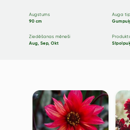
Augstums
Auga ti
90 cm
Gumpuķ
Ziedēšanas mēneši
Produkta
Aug, Sep, Okt
Sīpolpu