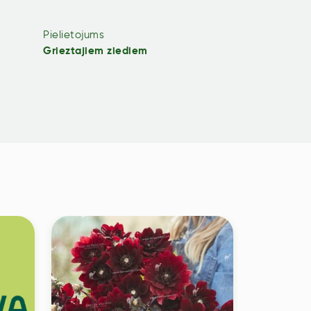
Pielietojums
Grieztajiem ziediem