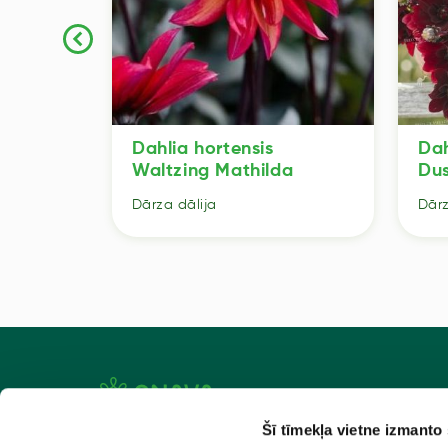
 Mary
Dahlia hortensis
Dah
Waltzing Mathilda
Du
Dārza dālija
Dārz
Šī tīmekļa vietne izmanto