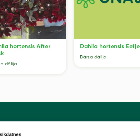
lia hortensis After
Dahlia hortensis Eefje
sk
Dārza dālija
a dālija
 sīkdatnes
Pie