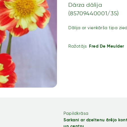
Dārza dālija
(85709440001/35)
Dālija ar vienkārša tipa zi
Ražotājs
Fred De Meulder
Papildkrāsa
Sarkani ar dzeltenu ārējo kon
un centru