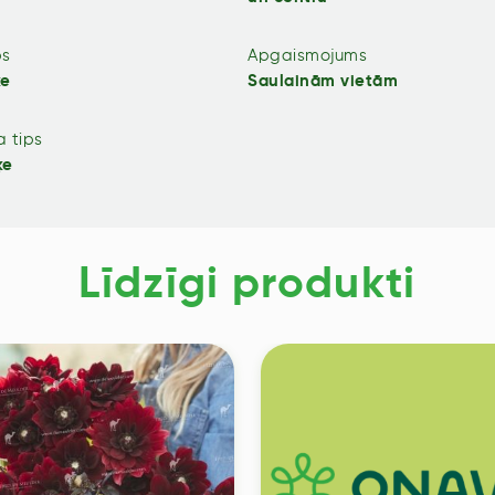
ps
Apgaismojums
e
Saulainām vietām
 tips
ķe
Līdzīgi produkti