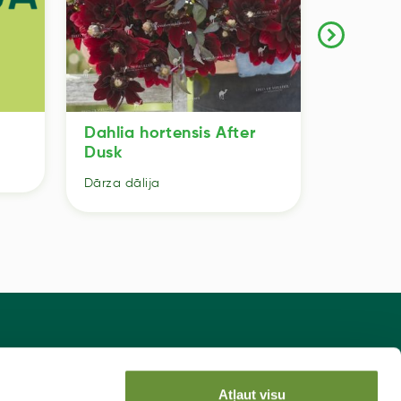
Dahlia hortensis After
Dahlia 
Dusk
Dārza dāl
Dārza dālija
sakies jaunumiem!
Atļaut visu