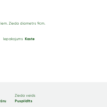
ediem. Zieda diametrs 9cm.
Iepakojums
Kaste
Zieda veids
tūru
Puspildīts