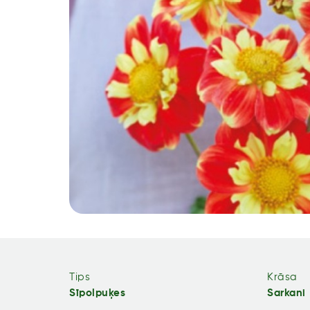
Tips
Krāsa
Sīpolpuķes
Sarkani