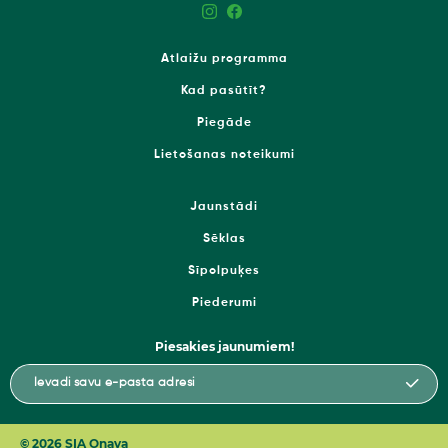
Atlaižu programma
Kad pasūtīt?
Piegāde
Lietošanas noteikumi
Jaunstādi
Sēklas
Sīpolpuķes
Piederumi
Piesakies jaunumiem!
© 2026 SIA Onava