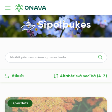
Sīpolpuķes
Atlasīt
Alfabētiskā secībā (A-Z)