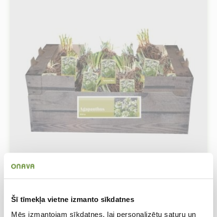
Agapanthus White 30/ + (kastē ar
Šī tīmekļa vietne izmanto sīkdatnes
etiķetēm)
Agapants
Mēs izmantojam sīkdatnes, lai personalizētu saturu un