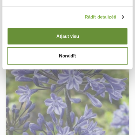
Agapanthus africanus Albus 1/2
Rādīt detalizēti
Agapants
Atļaut visu
Noraidīt