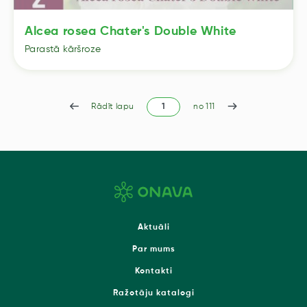
Alcea rosea Chater's Double White
Parastā kāršroze
Rādīt lapu
no 111
Aktuāli
Par mums
Kontakti
Ražotāju katalogi