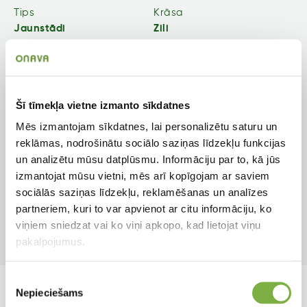
Tips
Krāsa
Jaunstādi
Zili
Zieda veids
Augstums
Vienkāršs
40 cm
Šī tīmekļa vietne izmanto sīkdatnes
Auga tips
Apgaismojums
Mēs izmantojam sīkdatnes, lai personalizētu saturu un
Ziemciete
Saulainām vietām
reklāmas, nodrošinātu sociālo saziņas līdzekļu funkcijas
un analizētu mūsu datplūsmu. Informāciju par to, kā jūs
Pielietojums
Ziedēšanas mēneši
izmantojat mūsu vietni, mēs arī kopīgojam ar saviem
Dobēm, podiem
Mai, Jūn, Jūl, Aug
sociālās saziņas līdzekļu, reklamēšanas un analīzes
partneriem, kuri to var apvienot ar citu informāciju, ko
Produkta tips
viņiem sniedzat vai ko viņi apkopo, kad lietojat viņu
Pusgatavs augs
pakalpojumus.
Piekrišanas
Nepieciešams
izvēle
Līdzīgi produkti