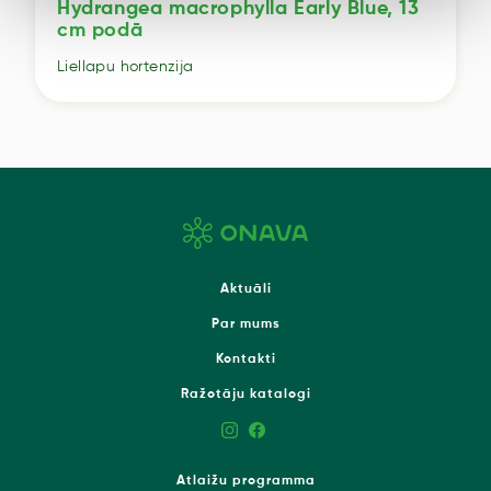
Hydrangea macrophylla Early Blue, 13
cm podā
Liellapu hortenzija
Aktuāli
Par mums
Kontakti
Ražotāju katalogi
Atlaižu programma