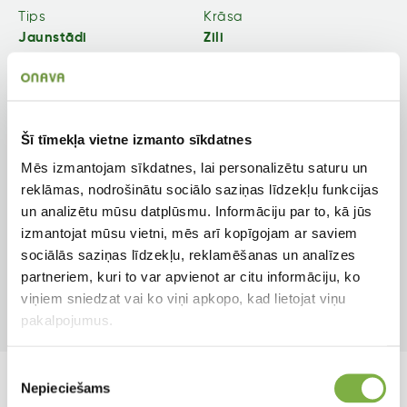
Tips
Krāsa
Jaunstādi
Zili
Zieda veids
Augstums
Vienkāršs
40 cm
Šī tīmekļa vietne izmanto sīkdatnes
Auga tips
Apgaismojums
Mēs izmantojam sīkdatnes, lai personalizētu saturu un
Ziemciete
Saulainām vietām
reklāmas, nodrošinātu sociālo saziņas līdzekļu funkcijas
un analizētu mūsu datplūsmu. Informāciju par to, kā jūs
Pielietojums
Ziedēšanas mēneši
izmantojat mūsu vietni, mēs arī kopīgojam ar saviem
Dobēm, podiem
Mai, Jūn, Jūl, Aug
sociālās saziņas līdzekļu, reklamēšanas un analīzes
partneriem, kuri to var apvienot ar citu informāciju, ko
Produkta tips
viņiem sniedzat vai ko viņi apkopo, kad lietojat viņu
Pusgatavs augs
pakalpojumus.
Piekrišanas
Nepieciešams
izvēle
Līdzīgi produkti