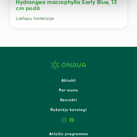
Hydrangea macrophylla Early Blue, 13
cm podā
Liellapu hortenzija
Aktuāli
Par mums
Kontakti
Ražotāju katalogi
Atlaižu programma