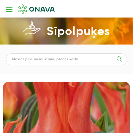
Sīpolpuķes