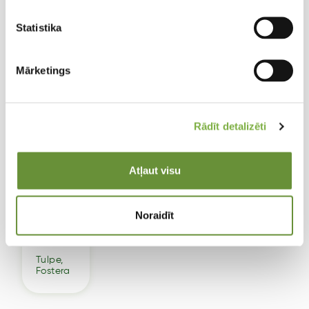
Līdzīgi produkti
Statistika
Mārketings
Tulipa
Rādīt detalizēti
,
Foster
a
Atļaut visu
Orang
e
Emper
Noraidīt
or
11/12
Tulpe,
Fostera