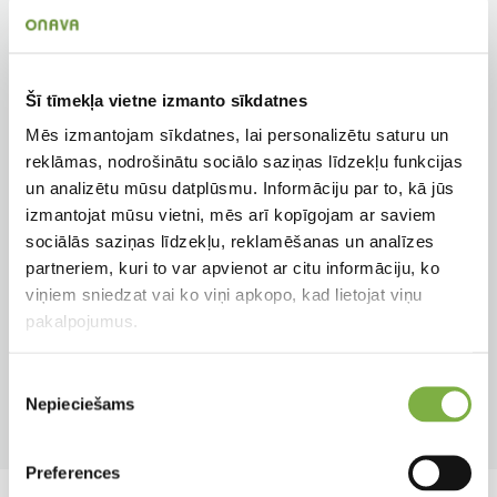
Tips
Krāsa
Sīpolpuķes
Oranži
Šī tīmekļa vietne izmanto sīkdatnes
Zieda veids
Augstums
Mēs izmantojam sīkdatnes, lai personalizētu saturu un
Vienkāršs
25 cm
reklāmas, nodrošinātu sociālo saziņas līdzekļu funkcijas
un analizētu mūsu datplūsmu. Informāciju par to, kā jūs
Auga tips
Apgaismojums
izmantojat mūsu vietni, mēs arī kopīgojam ar saviem
Sīpolpuķe
Saulainām vietām
sociālās saziņas līdzekļu, reklamēšanas un analīzes
partneriem, kuri to var apvienot ar citu informāciju, ko
Pielietojums
Ziedēšanas mēneši
viņiem sniedzat vai ko viņi apkopo, kad lietojat viņu
Dobēm, podiem,
Apr
pakalpojumus.
grieztajiem ziediem
Piekrišanas
Produkta tips
Nepieciešams
izvēle
Mazumtirdzniecībai
Preferences