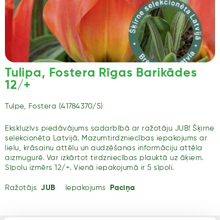
Tulipa, Fostera Rīgas Barikādes
12/+
Tulpe, Fostera (41784370/5)
Ekskluzīvs piedāvājums sadarbībā ar ražotāju JUB! Šķirne
selekcionēta Latvijā. Mazumtirdzniecības iepakojums ar
lielu, krāsainu attēlu un audzēšanas informāciju attēla
aizmugurē. Var izkārtot tirdzniecības plauktā uz āķiem.
Sīpolu izmērs 12/+. Vienā iepakojumā ir 5 sīpoli.
Ražotājs
JUB
Iepakojums
Paciņa