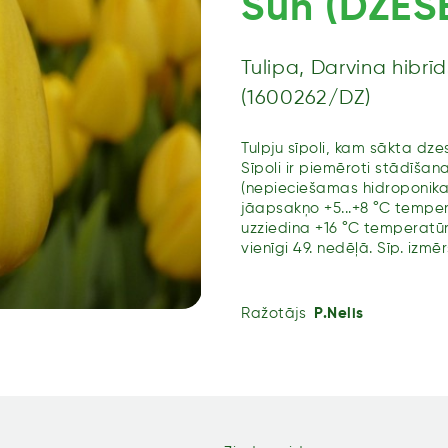
Sun (DZESĒ
Tulipa, Darvina hibrīd
(1600262/DZ)
Tulpju sīpoli, kam sākta d
Sīpoli ir piemēroti stādīšan
(nepieciešamas hidroponika
jāapsakņo +5...+8 °C tempe
uzziedina +16 °C temperatū
vienīgi 49. nedēļā. Sīp. izmēr
Ražotājs
P.Nelis