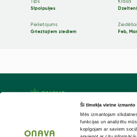
Tips
Krāsa
Sīpolpuķes
Dzelten
Pielietojums
Ziedēša
Grieztajiem ziediem
Feb, Mar
Šī tīmekļa vietne izmanto
Aktuāli
Atlaiž
Mēs izmantojam sīkdatnes, 
Par mums
Kad pas
funkcijas un analizētu mūs
kopīgojam ar saviem sociāl
Kontakti
Piegād
apvienot ar citu informācij