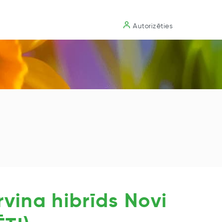
Substrāts
Autorizēties
rvina hibrīds Novi