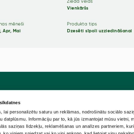
Zieda veids
i
Vienkāršs
nas mēneši
Produkta tips
, Apr, Mai
Dzesēti sīpoli uzziedināšanai
 sīkdatnes
Pie
u programma
Jaunstādi
lai personalizētu saturu un reklāmas, nodrošinātu sociālo sazi
ūtīt?
Sēklas
u datplūsmu. Informāciju par to, kā jūs izmantojat mūsu vietni, 
ās saziņas līdzekļu, reklamēšanas un analīzes partneriem, kuri
e
Sīpolpuķes
u, ko viņiem sniedzat vai ko viņi apkopo, kad lietojat viņu pakal