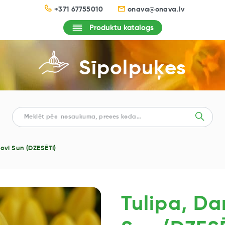
+371 67755010
onava@onava.lv
Produktu katalogs
Sīpolpuķes
Novi Sun (DZESĒTI)
Tulipa, Da