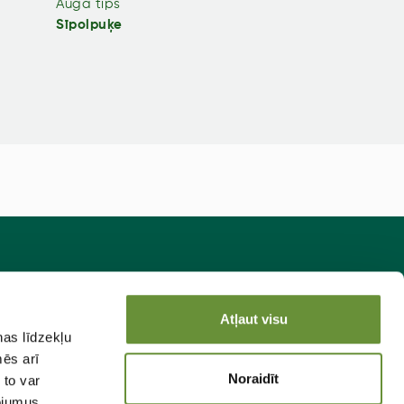
Auga tips
Sīpolpuķe
sakies jaunumiem!
Atļaut visu
ņas līdzekļu
Pieteikties
mēs arī
Noraidīt
 to var
pojumus.