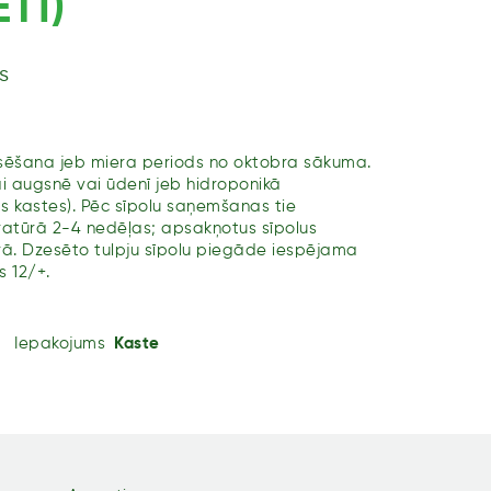
TI)
s
zesēšana jeb miera periods no oktobra sākuma.
ai augsnē vai ūdenī jeb hidroponikā
s kastes). Pēc sīpolu saņemšanas tie
ratūrā 2-4 nedēļas; apsakņotus sīpolus
rā. Dzesēto tulpju sīpolu piegāde iespējama
s 12/+.
Iepakojums
Kaste