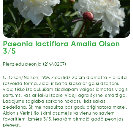
Paeonia lactiflora Amalia Olson
3/5
Pienziedu peonija (21440207)
C. Olson/Nelson, 1959. Ziedi līdz 20 cm diametrā - pildīta,
rožveida forma. Ziedi ir baltā krāsā ar gaiši dzeltenu
vidu; tikko izplaukušām ziedlapām vaigos iemetas viegls
sārtums, kas ar laiku izbalē. Vidēji agra šķirne, smaržīga.
Lapojums saglabā sarkano nokrāsu, līdz sākas
ziedēšana. Šķirne nosaukta par godu oriģinatora mātei.
Aldonis Vēriņš šo šķirni atzīmējis kā vienu no saviem
favorītiem. Izmērs 3/5. Iesakām pirmajā gadā peonijas
piesegt.