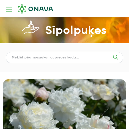
Sīpolpuķes