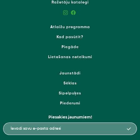
Ražotāju katalogi
Atlaižu programma
Kad pasūtīt?
Piegāde
Lietošanas noteikumi
Jaunstādi
Sēklas
Sīpolpuķes
Piederumi
Piesakies jaunumiem!