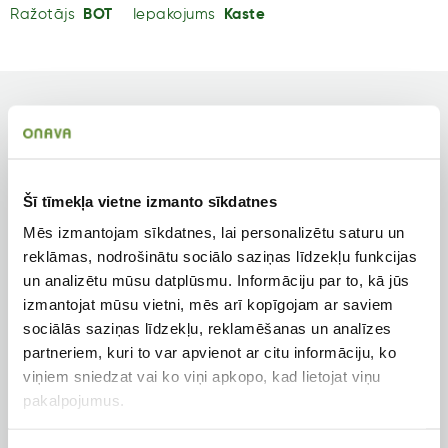
Ražotājs
BOT
Iepakojums
Kaste
Tips
Krāsa
Sīpolpuķes
Balti
Zieda veids
Augstums
Šī tīmekļa vietne izmanto sīkdatnes
Pildīts
90 cm
Mēs izmantojam sīkdatnes, lai personalizētu saturu un
reklāmas, nodrošinātu sociālo saziņas līdzekļu funkcijas
Auga tips
Apgaismojums
un analizētu mūsu datplūsmu. Informāciju par to, kā jūs
Ziemciete
Saulainām vietām
izmantojat mūsu vietni, mēs arī kopīgojam ar saviem
sociālās saziņas līdzekļu, reklamēšanas un analīzes
Pielietojums
Ziedēšanas mēneši
partneriem, kuri to var apvienot ar citu informāciju, ko
Dobēm, grieztajiem
Jūn
viņiem sniedzat vai ko viņi apkopo, kad lietojat viņu
ziediem
pakalpojumus.
Produkta tips