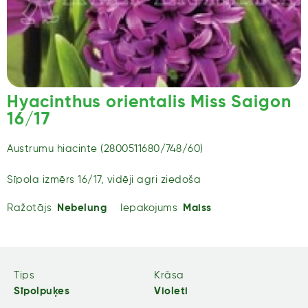
Hyacinthus orientalis Miss Saigon
16/17
Austrumu hiacinte (2800511680/748/60)
Sīpola izmērs 16/17, vidēji agri ziedoša
Ražotājs
Nebelung
Iepakojums
Maiss
Tips
Krāsa
Sīpolpuķes
Violeti