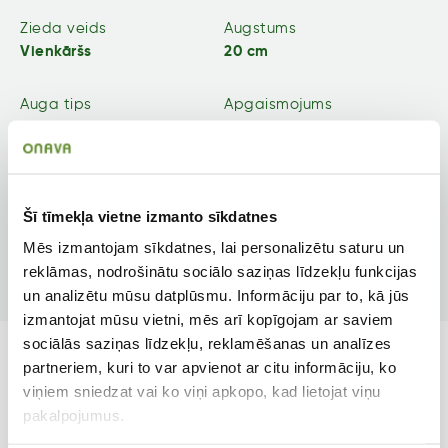
Zieda veids
Augstums
Vienkāršs
20 cm
Auga tips
Apgaismojums
Sīpolpuķe
Saulainām vietām
Pielietojums
Ziedēšanas mēneši
Dobēm, podiem
Apr, Mai
Šī tīmekļa vietne izmanto sīkdatnes
Mēs izmantojam sīkdatnes, lai personalizētu saturu un
Produkta tips
reklāmas, nodrošinātu sociālo saziņas līdzekļu funkcijas
Sīpolpuķe
un analizētu mūsu datplūsmu. Informāciju par to, kā jūs
izmantojat mūsu vietni, mēs arī kopīgojam ar saviem
sociālās saziņas līdzekļu, reklamēšanas un analīzes
Līdzīgi produkti
partneriem, kuri to var apvienot ar citu informāciju, ko
viņiem sniedzat vai ko viņi apkopo, kad lietojat viņu
pakalpojumus.