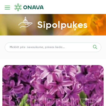
Sīpolpuķes