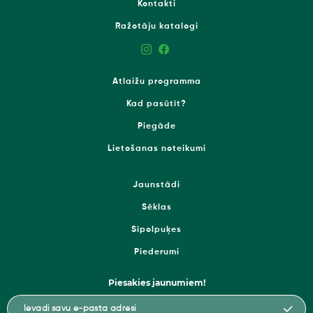
Kontakti
Ražotāju katalogi
Atlaižu programma
Kad pasūtīt?
Piegāde
Lietošanas noteikumi
Jaunstādi
Sēklas
Sīpolpuķes
Piederumi
Piesakies jaunumiem!