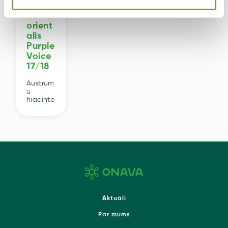
Hyaci
nthus
orient
alis
Purple
Voice
17/18
Austrum
u
hiacinte
Aktuāli
Par mums