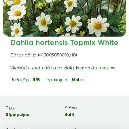
Dahlia hortensis Topmix White
Dārza dālija (413005050010/10)
Vienkāršu ziedu dālija ar vidēji kompaktu augumu.
Ražotājs
JUB
Iepakojums
Maiss
Tips
Krāsa
Sīpolpuķes
Balti