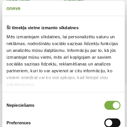
Zieda veids
Augstums
Vienkāršs
50 cm
Auga tips
Apgaismojums
Šī tīmekļa vietne izmanto sīkdatnes
Gumpuķe
Saulainām vietām
Mēs izmantojam sīkdatnes, lai personalizētu saturu un
reklāmas, nodrošinātu sociālo saziņas līdzekļu funkcijas
Pielietojums
Ziedēšanas mēneši
un analizētu mūsu datplūsmu. Informāciju par to, kā jūs
Dobēm
Jūl, Aug, Sep, Okt
izmantojat mūsu vietni, mēs arī kopīgojam ar saviem
sociālās saziņas līdzekļu, reklamēšanas un analīzes
Produkta tips
partneriem, kuri to var apvienot ar citu informāciju, ko
Sīpolpuķe
viņiem sniedzat vai ko viņi apkopo, kad lietojat viņu
pakalpojumus.
Līdzīgi produkti
Piekrišanas
Nepieciešams
izvēle
Preferences