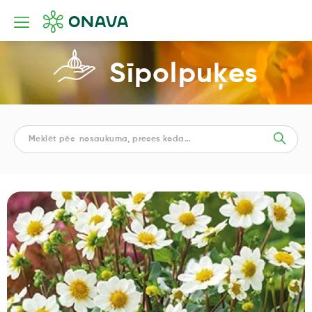
Sīpolpuķes