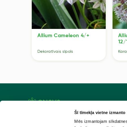
Allium Cameleon 4/+
All
12/
Dekoratīvais sīpols
Kara
Šī tīmekļa vietne izmanto
Aktuāli
Atlaiž
Mēs izmantojam sīkdatnes, 
Par mums
Kad pas