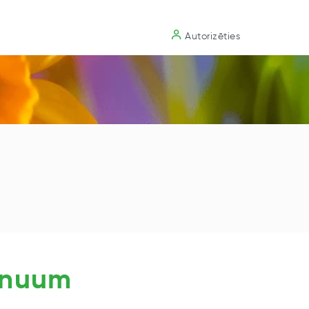
Substrāts
Autorizēties
rnuum