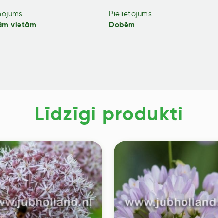
mojums
Pielietojums
ām vietām
Dobēm
Līdzīgi produkti