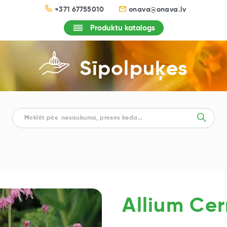
+371 67755010
onava@onava.lv
Produktu katalogs
Sīpolpuķes
Allium Ce