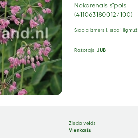
Nokarenais sīpols
(411063180012/100)
Sīpola izmērs I, sīpoli ilgmū
Ražotājs
JUB
Zieda veids
Vienkāršs