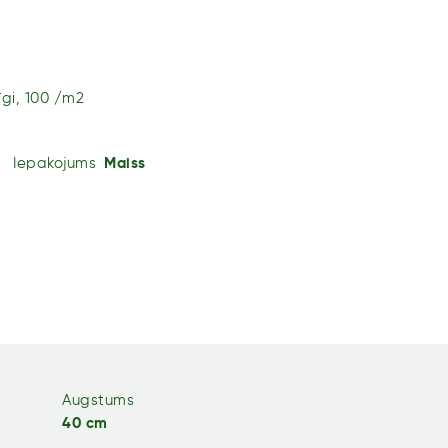
žīgi, 100 /m2
Iepakojums
Maiss
Augstums
40 cm