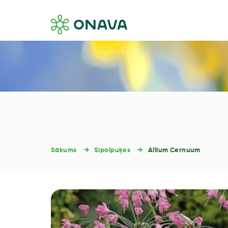
Sākums
Sīpolpuķes
Allium Cernuum