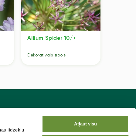
Allium Spider 10/+
Dekoratīvais sīpols
sakies jaunumiem!
Atļaut visu
ņas līdzekļu
Pieteikties