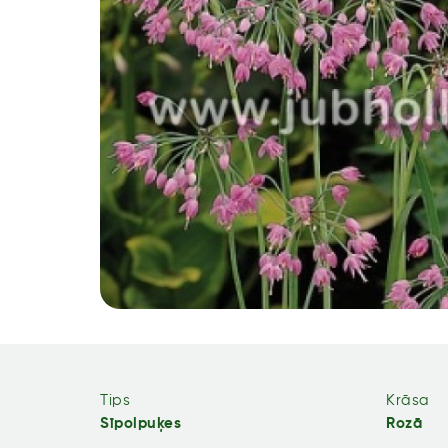
Tips
Krāsa
Sīpolpuķes
Rozā