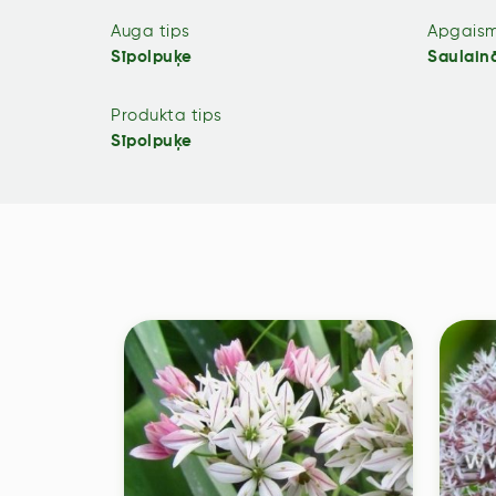
Auga tips
Apgais
Sīpolpuķe
Saulain
Produkta tips
Sīpolpuķe