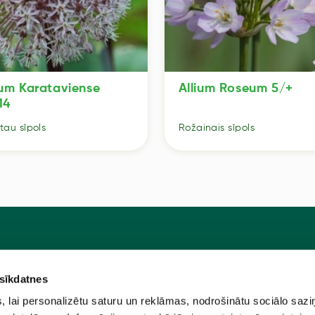
ium Karataviense
Allium Roseum 5/+
14
tau sīpols
Rožainais sīpols
 sīkdatnes
Pie
u programma
Jaunstādi
lai personalizētu saturu un reklāmas, nodrošinātu sociālo sazi
ūtīt?
Sēklas