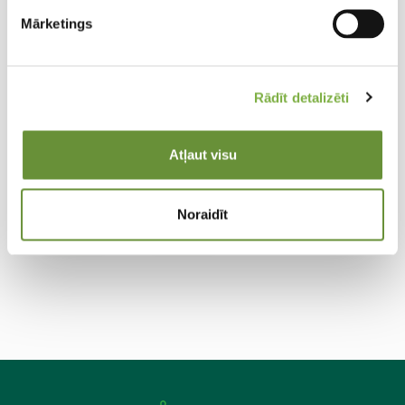
Mārketings
Allium
Allium
Rādīt detalizēti
Globe
Early
maste
Emper
r 20/+
or
Atļaut visu
14/16
Dekoratī
Dekoratī
vais
vais
Noraidīt
sīpols
sīpols