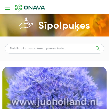
Sīpolpuķes