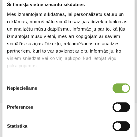
Šī tīmekļa vietne izmanto sīkdatnes
Zieda veids
Augstums
Mēs izmantojam sīkdatnes, lai personalizētu saturu un
Vienkāršs
50 cm
reklāmas, nodrošinātu sociālo saziņas līdzekļu funkcijas
un analizētu mūsu datplūsmu. Informāciju par to, kā jūs
izmantojat mūsu vietni, mēs arī kopīgojam ar saviem
Auga tips
Apgaismojums
sociālās saziņas līdzekļu, reklamēšanas un analīzes
Sīpolpuķe
Saulainām vietām
partneriem, kuri to var apvienot ar citu informāciju, ko
viņiem sniedzat vai ko viņi apkopo, kad lietojat viņu
Pielietojums
Ziedēšanas mēneši
pakalpojumus.
Dobēm
Mai, Jūn
Piekrišanas
Produkta tips
Nepieciešams
izvēle
Sīpolpuķe
Preferences
Līdzīgi produkti
Statistika