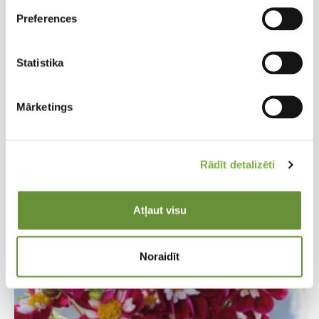
Preferences
Statistika
Dahlia hortensis Mary Evelyn
Dārza dālija
Mārketings
Rādīt detalizēti
Atļaut visu
Noraidīt