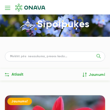
Sīpolpuķes
Atlasīt
Jaunumi