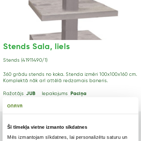
Stends Sala, liels
Stends (41911490/1)
360 grādu stends no koka. Stenda izmēri 100x100x160 cm.
Komplektā nāk arī attēlā redzamais baneris.
Ražotājs
JUB
Iepakojums
Paciņa
Tips
Produkta tips
Šī tīmekļa vietne izmanto sīkdatnes
Piederumi
Mazumtirdzniecībai
Mēs izmantojam sīkdatnes, lai personalizētu saturu un