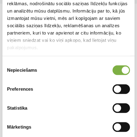
reklāmas, nodrošinātu sociālo saziņas līdzekļu funkcijas
un analizētu mūsu datplūsmu. Informāciju par to, kā jūs
Līdzīgi produkti
izmantojat mūsu vietni, mēs arī kopīgojam ar saviem
sociālās saziņas līdzekļu, reklamēšanas un analīzes
partneriem, kuri to var apvienot ar citu informāciju, ko
viņiem sniedzat vai ko viņi apkopo, kad lietojat viņu
pakalpojumus.
Piekrišanas
Nepieciešams
izvēle
Preferences
Statistika
Mārketings