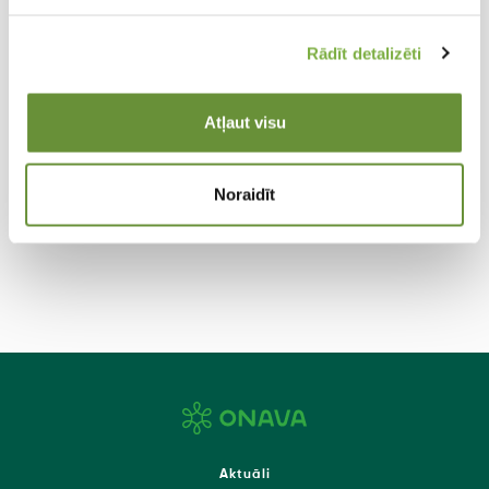
Rādīt detalizēti
Stends ar 30 āķiem
Atļaut visu
Stends
Noraidīt
Aktuāli