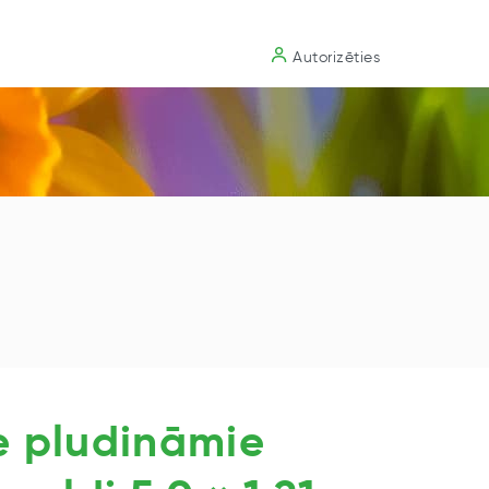
Substrāts
Autorizēties
e pludināmie