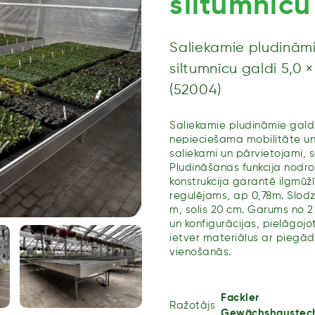
siltumnīcu 
Saliekamie pludinām
siltumnīcu galdi 5,0 ×
(52004)
Saliekamie pludināmie galdi 
nepieciešama mobilitāte un 
saliekami un pārvietojami, s
Pludināšanas funkcija nodro
konstrukcija garantē ilgmūž
regulējams, ap 0,78m. Slodz
m, solis 20 cm. Garums no 2 m
un konfigurācijas, pielāgojo
ietver materiālus ar piegād
vienošanās.
Fackler
Ražotājs
Gewächshaustec