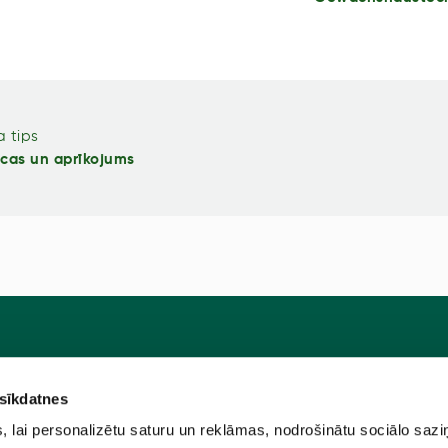
 tips
īcas un aprīkojums
 sīkdatnes
Pie
u programma
Jaunstādi
lai personalizētu saturu un reklāmas, nodrošinātu sociālo sazi