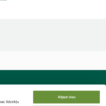
sakies jaunumiem!
Atļaut visu
ņas līdzekļu
Pieteikties