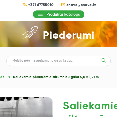
+371 67755010
onava@onava.lv
Produktu katalogs
Piederumi
cas
Saliekamie pludināmie siltumnīcu galdi 5,0 × 1,21 m
Saliekami