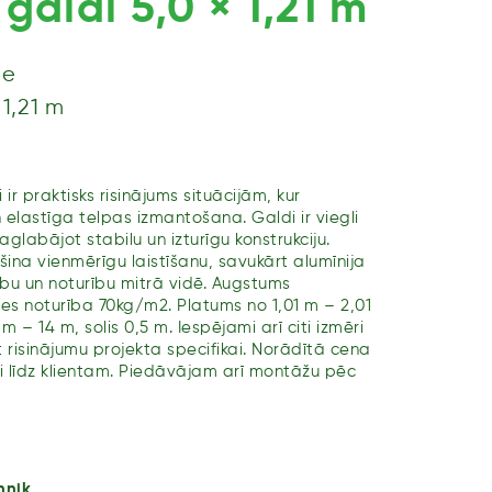
galdi 5,0 × 1,21 m
ie
 1,21 m
ir praktisks risinājums situācijām, kur
elastīga telpas izmantošana. Galdi ir viegli
aglabājot stabilu un izturīgu konstrukciju.
šina vienmērīgu laistīšanu, savukārt alumīnija
ību un noturību mitrā vidē. Augstums
es noturība 70kg/m2. Platums no 1,01 m – 2,01
 – 14 m, solis 0,5 m. Iespējami arī citi izmēri
t risinājumu projekta specifikai. Norādītā cena
i līdz klientam. Piedāvājam arī montāžu pēc
hnik