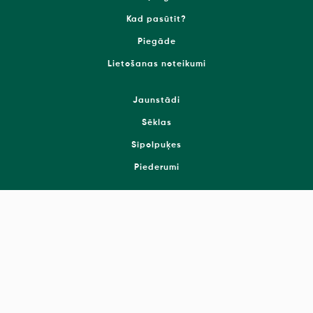
Kad pasūtīt?
Piegāde
Lietošanas noteikumi
Jaunstādi
Sēklas
Sīpolpuķes
Piederumi
Piesakies jaunumiem!
© 2026 SIA Onava
Sīkdatņu uzstādījumi
Sīkdatņu politika
Privātuma politika