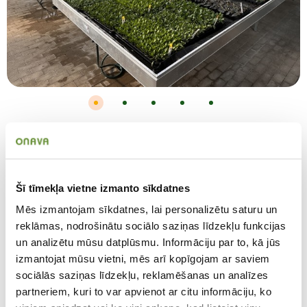
Saliekamie pludināmie siltumnīcu
galdi 5,0 × 1,01 m
Saliekamie pludināmie siltumnīcu galdi
Šī tīmekļa vietne izmanto sīkdatnes
5,0 × 1,01 m (52003)
Mēs izmantojam sīkdatnes, lai personalizētu saturu un
Saliekamie pludināmie galdi ir praktisks risinājums
reklāmas, nodrošinātu sociālo saziņas līdzekļu funkcijas
situācijām, kur nepieciešama mobilitāte un elastīga
un analizētu mūsu datplūsmu. Informāciju par to, kā jūs
telpas izmantošana. Galdi ir viegli saliekami un
izmantojat mūsu vietni, mēs arī kopīgojam ar saviem
pārvietojami, saglabājot stabilu un izturīgu konstrukciju.
sociālās saziņas līdzekļu, reklamēšanas un analīzes
Pludināšanas funkcija nodrošina vienmērīgu laistīšanu,
partneriem, kuri to var apvienot ar citu informāciju, ko
savukārt alumīnija konstrukcija garantē ilgmūžību un
noturību mitrā vidē. Augstums regulējams, ap 0,78m.