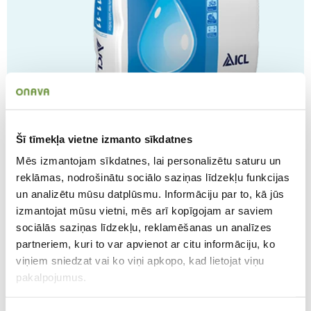
Peters® Professional Hi‑Nitro
31‑11‑11 + TE
Šī tīmekļa vietne izmanto sīkdatnes
Ūdenī šķīstošs, 15 kg (392115/215)
Mēs izmantojam sīkdatnes, lai personalizētu saturu un
reklāmas, nodrošinātu sociālo saziņas līdzekļu funkcijas
Palielini augu kopējo augšanas ātrumu ar Peters®
un analizētu mūsu datplūsmu. Informāciju par to, kā jūs
Professional Hi-Nitro. Šī pielāgotā, uz urīnvielas bāzes
veidotā formula palīdz augiem labāk pielāgoties
izmantojat mūsu vietni, mēs arī kopīgojam ar saviem
siltākiem klimatiskajiem apstākļiem. Pateicoties
sociālās saziņas līdzekļu, reklamēšanas un analīzes
augstajam slāpekļa saturam, tas ir ideāls risinājums
partneriem, kuri to var apvienot ar citu informāciju, ko
situācijās, kad augiem trūkst šīs būtiskās makrobarības
viņiem sniedzat vai ko viņi apkopo, kad lietojat viņu
vielas. Produktu var izmantot podu augu attīstības
pakalpojumus.
veicināšanai vai kā lapu mēslojumu.
Apraksts