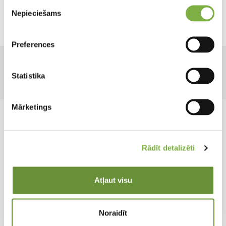
Piekrišanas
Nepieciešams
izvēle
Ražotājs
ICL
Preferences
Tips
Produkta tips
Statistika
Piederumi
Minerālmēslojums
Mārketings
Rādīt detalizēti
Atļaut visu
Noraidīt