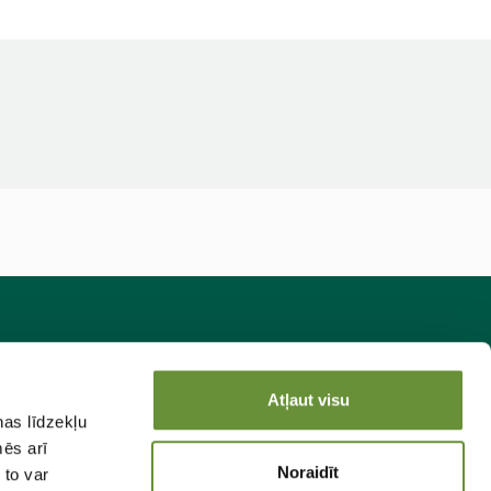
sakies jaunumiem!
Atļaut visu
ņas līdzekļu
Pieteikties
mēs arī
Noraidīt
 to var