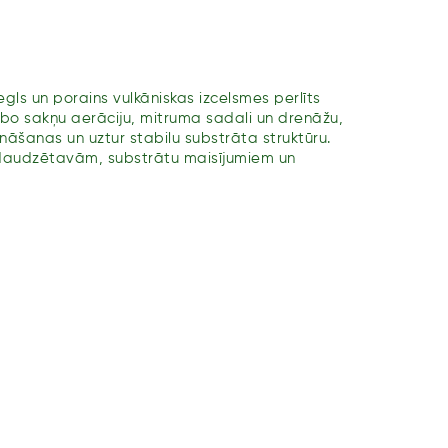
egls un porains vulkāniskas izcelsmes perlīts
bo sakņu aerāciju, mitruma sadali un drenāžu,
rināšanas un uztur stabilu substrāta struktūru.
audzētavām, substrātu maisījumiem un