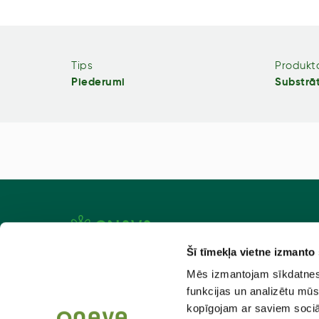
Tips
Produkta
Piederumi
Substrā
Šī tīmekļa vietne izmanto
Aktuāli
Atlaiž
Mēs izmantojam sīkdatnes, 
Par mums
Kad pas
funkcijas un analizētu mūs
kopīgojam ar saviem sociāl
Kontakti
Piegād