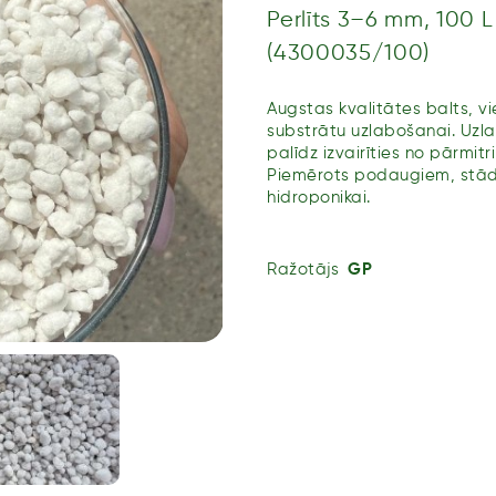
Perlīts 3–6 mm, 100 L
(4300035/100)
Augstas kvalitātes balts, vi
substrātu uzlabošanai. Uzla
palīdz izvairīties no pārmit
Piemērots podaugiem, stād
hidroponikai.
Ražotājs
GP