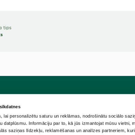
 tips
ts
 sīkdatnes
Pie
u programma
Jaunstādi
lai personalizētu saturu un reklāmas, nodrošinātu sociālo sazi
ūtīt?
Sēklas
u datplūsmu. Informāciju par to, kā jūs izmantojat mūsu vietni, 
ās saziņas līdzekļu, reklamēšanas un analīzes partneriem, kuri
e
Sīpolpuķes