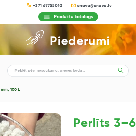
+371 67755010
onava@onava.lv
Produktu katalogs
Piederumi
6 mm, 100 L
Perlīts 3–