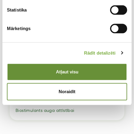
Statistika
Mārketings
Rādīt detalizēti
Atļaut visu
Noraidīt
MK Start 10l
Biostimulants auga attīstībai