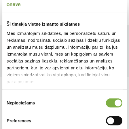
Ražotājs
Multikraft
Šī tīmekļa vietne izmanto sīkdatnes
Mēs izmantojam sīkdatnes, lai personalizētu saturu un
Tips
Papildkrāsa
reklāmas, nodrošinātu sociālo saziņas līdzekļu funkcijas
Piederumi
1
un analizētu mūsu datplūsmu. Informāciju par to, kā jūs
izmantojat mūsu vietni, mēs arī kopīgojam ar saviem
Produkta tips
sociālās saziņas līdzekļu, reklamēšanas un analīzes
Mikroorganismi
partneriem, kuri to var apvienot ar citu informāciju, ko
viņiem sniedzat vai ko viņi apkopo, kad lietojat viņu
pakalpojumus.
Līdzīgi produkti
Piekrišanas
Nepieciešams
izvēle
Preferences