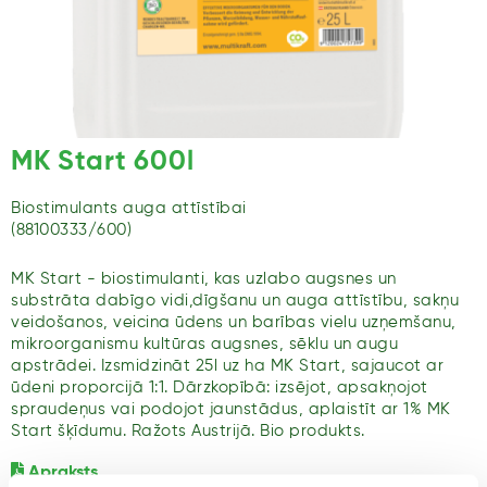
MK Start 600l
Biostimulants auga attīstībai
(88100333/600)
MK Start - biostimulanti, kas uzlabo augsnes un
substrāta dabīgo vidi,dīgšanu un auga attīstību, sakņu
veidošanos, veicina ūdens un barības vielu uzņemšanu,
mikroorganismu kultūras augsnes, sēklu un augu
apstrādei. Izsmidzināt 25l uz ha MK Start, sajaucot ar
ūdeni proporcijā 1:1. Dārzkopībā: izsējot, apsakņojot
spraudeņus vai podojot jaunstādus, aplaistīt ar 1% MK
Start šķīdumu. Ražots Austrijā. Bio produkts.
Apraksts