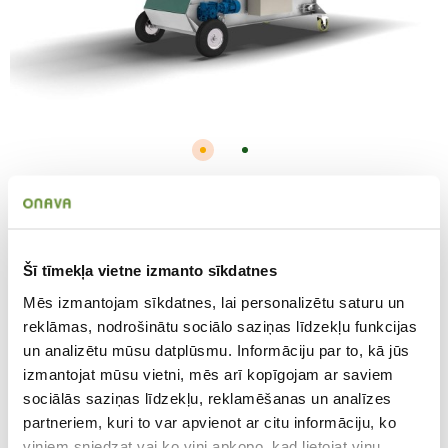
Mayer EB 2019
Substrāta padeves iekārta (382019)
Šī tīmekļa vietne izmanto sīkdatnes
Mayer EB 2019 ir kompakta un mobila substrāta padeves
Mēs izmantojam sīkdatnes, lai personalizētu saturu un
iekārta substrāta uzglabāšanai un padevei ražošanas
procesos. Iekārta paredzēta darbam aiz podu
reklāmas, nodrošinātu sociālo saziņas līdzekļu funkcijas
pildīšanas iekārtām, kasešu pildītājiem un citām
un analizētu mūsu datplūsmu. Informāciju par to, kā jūs
substrāta apstrādes sistēmām, nodrošinot nepārtrauktu
izmantojat mūsu vietni, mēs arī kopīgojam ar saviem
substrāta padevi. EB 2019 piemērota apaļu un
sociālās saziņas līdzekļu, reklamēšanas un analīzes
kvadrātveida konteineru pildīšanai no 400 L un lielākiem.
partneriem, kuri to var apvienot ar citu informāciju, ko
Piemērota lielizmēra konteineru pildīšanai bez papildus
iedobes veidošanas sistēmas. Substrāta tilpums ir 1500
viņiem sniedzat vai ko viņi apkopo, kad lietojat viņu