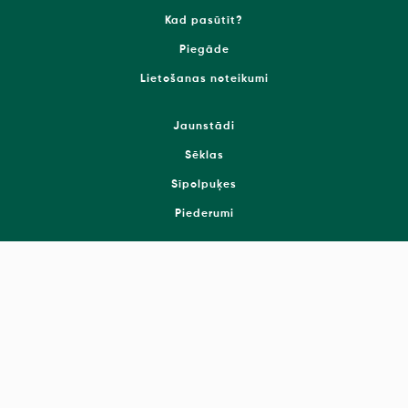
Kad pasūtīt?
Piegāde
Lietošanas noteikumi
Jaunstādi
Sēklas
Sīpolpuķes
Piederumi
Piesakies jaunumiem!
© 2026 SIA Onava
Sīkdatņu uzstādījumi
Sīkdatņu politika
Privātuma politika