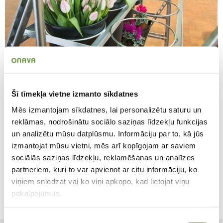
Šī tīmekļa vietne izmanto sīkdatnes
CC plaukts 8 podiem (24cm)
Mēs izmantojam sīkdatnes, lai personalizētu saturu un
CC plaukts 8 podiem (24cm) (84006)
reklāmas, nodrošinātu sociālo saziņas līdzekļu funkcijas
un analizētu mūsu datplūsmu. Informāciju par to, kā jūs
Plaukts podiem un ziedu spainīšiem, piemērots drošai to
izmantojat mūsu vietni, mēs arī kopīgojam ar saviem
transportēšanai vai estētiskai izvietošanai tirdzniecības
sociālās saziņas līdzekļu, reklamēšanas un analīzes
vietā. Plauktu var ieāķēt CC ratos tāpat kā standarta
partneriem, kuri to var apvienot ar citu informāciju, ko
plauktus.
viņiem sniedzat vai ko viņi apkopo, kad lietojat viņu
Ražotājs
HI
pakalpojumus.
Piekrišanas