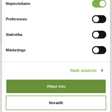
Nepieciešams
izvēle
Tips
Krāsa
Piederumi
Pelēki
Preferences
Produkta tips
Cc rati un aprīkojums
Statistika
Mārketings
Rādīt detalizēti
Atļaut visu
Noraidīt