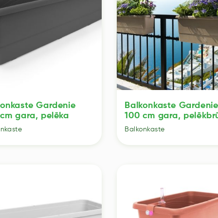
konkaste Gardenie
Balkonkaste Gardeni
 cm gara, pelēka
100 cm gara, pelēkbr
onkaste
Balkonkaste