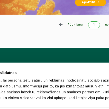
Apskatīt →
Rādīt lapu
no
 sīkdatnes
Pie
u programma
Jaunstādi
lai personalizētu saturu un reklāmas, nodrošinātu sociālo sazi
ūtīt?
Sēklas
u datplūsmu. Informāciju par to, kā jūs izmantojat mūsu vietni, 
ās saziņas līdzekļu, reklamēšanas un analīzes partneriem, kuri
e
Sīpolpuķes
u, ko viņiem sniedzat vai ko viņi apkopo, kad lietojat viņu pakal
nas noteikumi
Piederumi