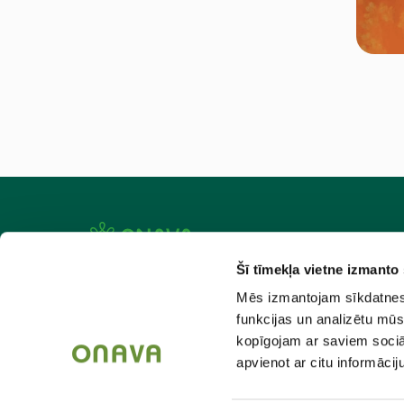
Šī tīmekļa vietne izmanto
Aktuāli
Atlaiž
Mēs izmantojam sīkdatnes, 
Par mums
Kad pas
funkcijas un analizētu mūs
kopīgojam ar saviem sociāl
Kontakti
Piegād
apvienot ar citu informācij
Ražotāju katalogi
Lietoša