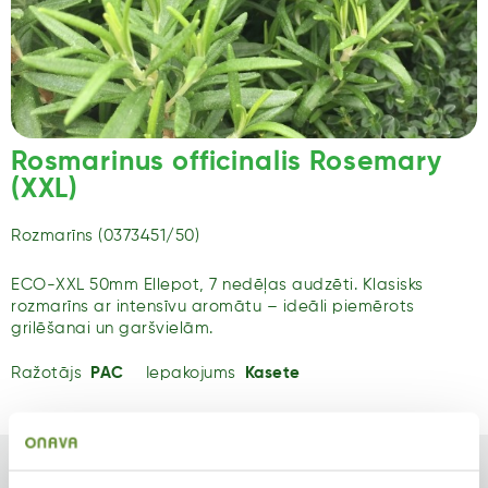
Rosmarinus officinalis Rosemary
(XXL)
Rozmarīns (0373451/50)
ECO-XXL 50mm Ellepot, 7 nedēļas audzēti. Klasisks
rozmarīns ar intensīvu aromātu – ideāli piemērots
grilēšanai un garšvielām.
Ražotājs
PAC
Iepakojums
Kasete
Tips
Auga tips