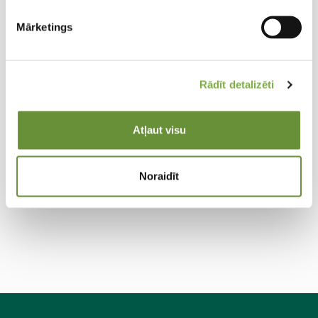
Mārketings
Rādīt detalizēti
Atļaut visu
Rosmarinus officinalis Abraxas (XXL)
(BIO)
Noraidīt
Ārstnieciskais rozmarīns