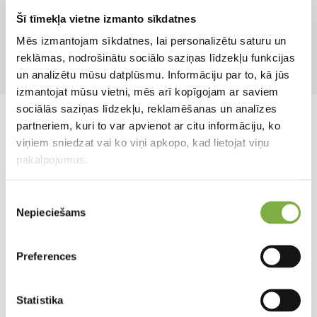
Jaunstādi
Garšaugi
Šī tīmekļa vietne izmanto sīkdatnes
Mēs izmantojam sīkdatnes, lai personalizētu saturu un
Apgaismojums
Produkta tips
reklāmas, nodrošinātu sociālo saziņas līdzekļu funkcijas
Saulainām vietām
Xxl
un analizētu mūsu datplūsmu. Informāciju par to, kā jūs
izmantojat mūsu vietni, mēs arī kopīgojam ar saviem
sociālās saziņas līdzekļu, reklamēšanas un analīzes
partneriem, kuri to var apvienot ar citu informāciju, ko
Līdzīgi produkti
viņiem sniedzat vai ko viņi apkopo, kad lietojat viņu
pakalpojumus.
Piekrišanas
Nepieciešams
izvēle
Preferences
Statistika