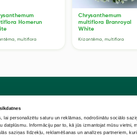
rysanthemum
Chrysanthemum
tiflora Homerun
multiflora Branroyal
ite
White
antēma, multiflora
Krizantēma, multiflora
 sīkdatnes
Pie
u programma
Jaunstādi
lai personalizētu saturu un reklāmas, nodrošinātu sociālo sazi
ūtīt?
Sēklas
u datplūsmu. Informāciju par to, kā jūs izmantojat mūsu vietni, 
ās saziņas līdzekļu, reklamēšanas un analīzes partneriem, kuri
e
Sīpolpuķes