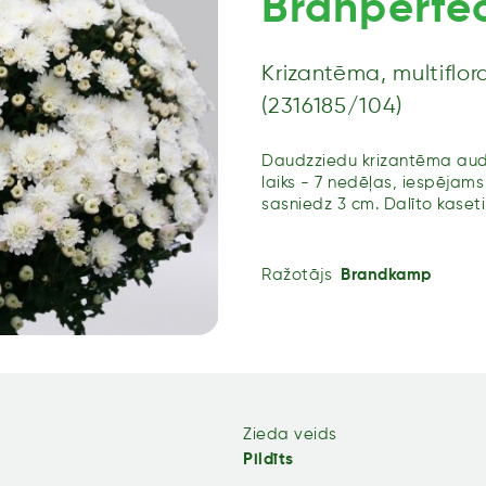
Branperfec
Krizantēma, multiflor
(2316185/104)
Daudzziedu krizantēma audz
laiks - 7 nedēļas, iespējam
sasniedz 3 cm. Dalīto kaseti
Ražotājs
Brandkamp
Zieda veids
Pildīts