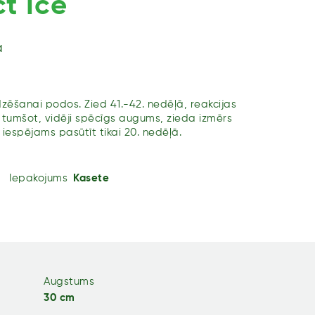
t Ice
a
ēšanai podos. Zied 41.-42. nedēļā, reakcijas
s tumšot, vidēji spēcīgs augums, zieda izmērs
 iespējams pasūtīt tikai 20. nedēļā.
Iepakojums
Kasete
Augstums
30 cm