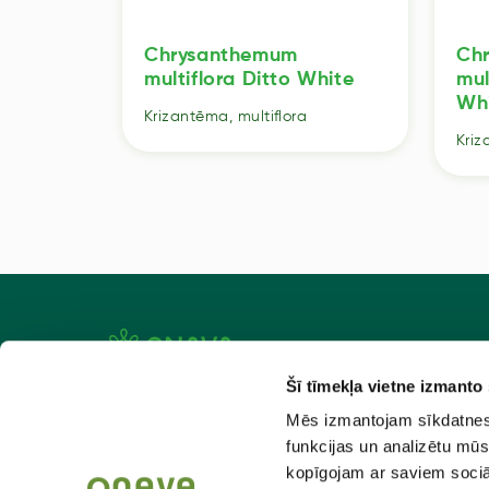
Chrysanthemum
Ch
star
multiflora Ditto White
mul
Wh
Krizantēma, multiflora
Kriz
Šī tīmekļa vietne izmanto
Aktuāli
Atlaiž
Mēs izmantojam sīkdatnes, 
Par mums
Kad pas
funkcijas un analizētu mūs
kopīgojam ar saviem sociāl
Kontakti
Piegād