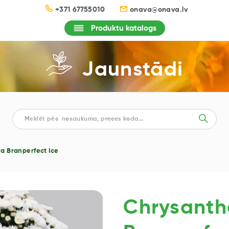
+371 67755010
onava@onava.lv
Produktu katalogs
Jaunstādi
a Branperfect Ice
Chrysanth