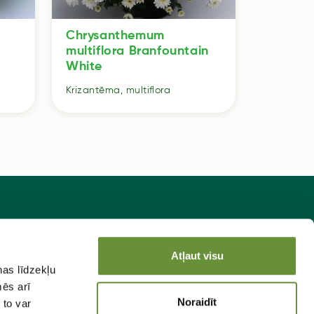
Chrysanthemum
Chrysa
multiflora Branfountain
multifl
White
Krizantēma
Krizantēma, multiflora
sakies jaunumiem!
Atļaut visu
ņas līdzekļu
Pieteikties
mēs arī
Noraidīt
 to var