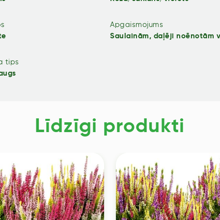
ps
Apgaismojums
te
Saulainām, daļēji noēnotām 
 tips
augs
Līdzīgi produkti