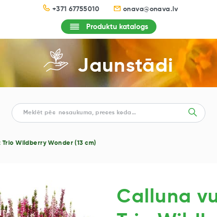
+371 67755010
onava@onava.lv
Produktu katalogs
Jaunstādi
t Trio Wildberry Wonder (13 cm)
Calluna vu