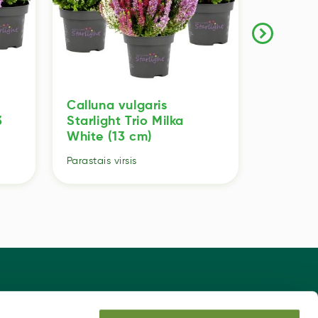
Calluna vulgaris
Calluna
3
Starlight Trio Milka
Ladies 
White (13 cm)
Parastais v
Parastais virsis