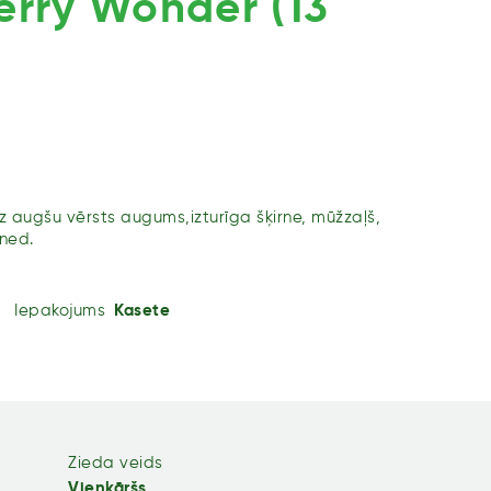
erry Wonder (13
 augšu vērsts augums,izturīga šķirne, mūžzaļš,
ned.
Iepakojums
Kasete
Zieda veids
Vienkāršs