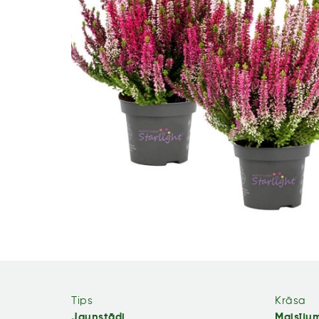
Tips
Krāsa
Jaunstādi
Maisīju