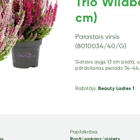
Trio Wildb
cm)
Parastais virsis
(8010034/40/G)
Gatavs augs 13 cm podā, uz
pārdošanas periods 34-44.
Ražotājs
Beauty Ladies 1
Papildkrāsa
ms
Rozā/sarkans/violets