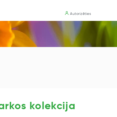
Substrāts
Autorizēties
rkos kolekcija