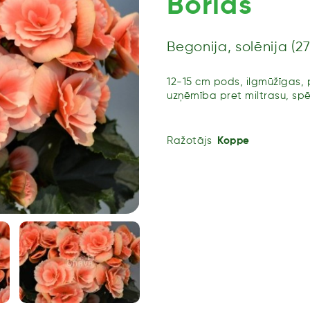
Borias
Begonija, solēnija (2
12-15 cm pods, ilgmūžīgas,
uzņēmība pret miltrasu, sp
Ražotājs
Koppe