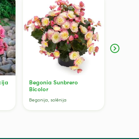
ija
Begonia Sunbrero
Begonia
Bicolor
24
Begonija, solēnija
Begonija, 