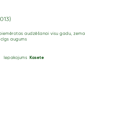
7013)
 piemērotas audzēšanai visu gadu, zema
ēcīgs augums
Iepakojums
Kasete