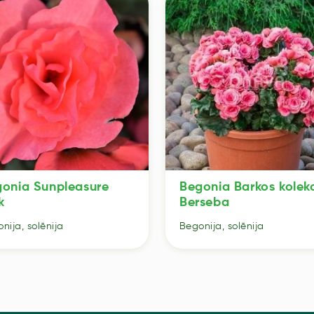
onia Sunpleasure
Begonia Barkos kolekc
k
Berseba
nija, solēnija
Begonija, solēnija