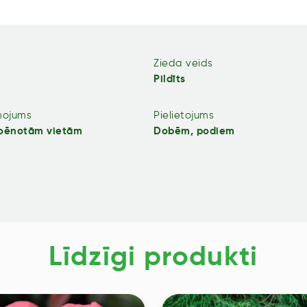
Zieda veids
Pildīts
mojums
Pielietojums
noēnotām vietām
Dobēm, podiem
Līdzīgi produkti