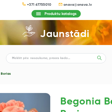
+371 67755010
onava@onava.lv
Produktu katalogs
Jaunstādi
 Borias
Begonia Ba