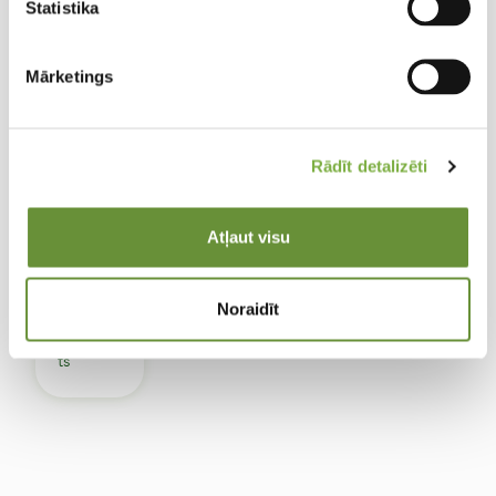
Statistika
Mārketings
Agap
anthu
s
Rādīt detalizēti
africa
nus
White
Atļaut visu
Heave
n
(XXL)
Noraidīt
Āfrikas
agapan
ts