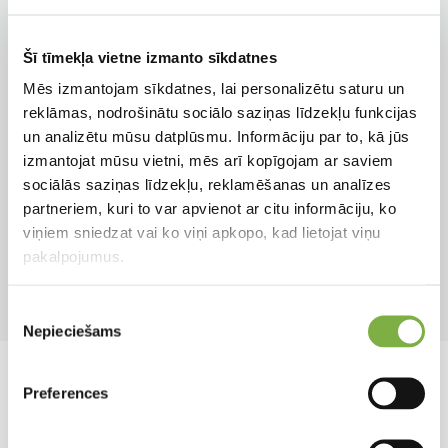
Papildkrāsa
Zieda veids
Šī tīmekļa vietne izmanto sīkdatnes
Balti ar ziliem kausiņiem
Vienkāršs
Mēs izmantojam sīkdatnes, lai personalizētu saturu un
reklāmas, nodrošinātu sociālo saziņas līdzekļu funkcijas
Augstums
Auga tips
un analizētu mūsu datplūsmu. Informāciju par to, kā jūs
70 cm
Ziemciete
izmantojat mūsu vietni, mēs arī kopīgojam ar saviem
sociālās saziņas līdzekļu, reklamēšanas un analīzes
Apgaismojums
Pielietojums
partneriem, kuri to var apvienot ar citu informāciju, ko
Saulainām vietām
Podiem
viņiem sniedzat vai ko viņi apkopo, kad lietojat viņu
pakalpojumus.
Ziedēšanas mēneši
Produkta tips
Jūl, Aug, Sep
Xxl
Piekrišanas
Nepieciešams
izvēle
Līdzīgi produkti
Preferences