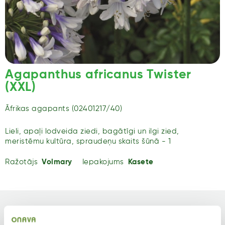
Agapanthus africanus Twister
(XXL)
Āfrikas agapants (02401217/40)
Lieli, apaļi lodveida ziedi, bagātīgi un ilgi zied,
meristēmu kultūra, spraudeņu skaits šūnā - 1
Ražotājs
Volmary
Iepakojums
Kasete
Tips
Krāsa
Jaunstādi
Balti