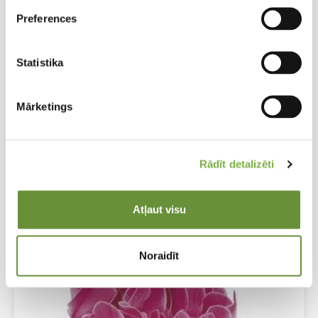
Preferences
Statistika
Mārketings
Rādīt detalizēti
Cyclamen persicum Halios HD Bright
Scarlet
Atļaut visu
Ciklamena
Noraidīt