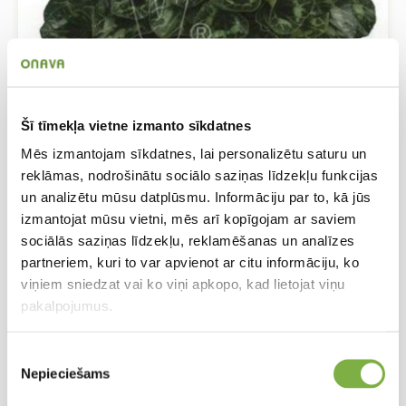
Šī tīmekļa vietne izmanto sīkdatnes
Mēs izmantojam sīkdatnes, lai personalizētu saturu un
Cyclamen persicum Halios HD Bright Rose
reklāmas, nodrošinātu sociālo saziņas līdzekļu funkcijas
Ciklamena
un analizētu mūsu datplūsmu. Informāciju par to, kā jūs
izmantojat mūsu vietni, mēs arī kopīgojam ar saviem
sociālās saziņas līdzekļu, reklamēšanas un analīzes
partneriem, kuri to var apvienot ar citu informāciju, ko
viņiem sniedzat vai ko viņi apkopo, kad lietojat viņu
pakalpojumus.
Piekrišanas
Nepieciešams
izvēle